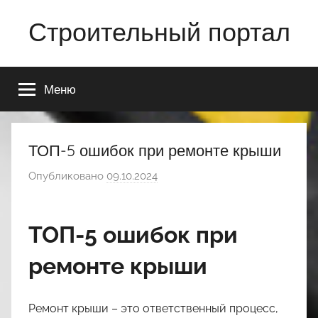
Перейти
Строительный портал
к
содержимому
Меню
ТОП-5 ошибок при ремонте крыши
Опубликовано
09.10.2024
а
в
т
ТОП-5 ошибок при
о
р
ремонте крыши
о
м
n
Ремонт крыши – это ответственный процесс,