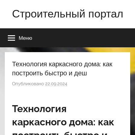
Перейти
Строительный портал
к
содержимому
Меню
Технология каркасного дома: как
построить быстро и деш
Опубликовано
22.09.2024
а
в
т
Технология
о
р
каркасного дома: как
о
м