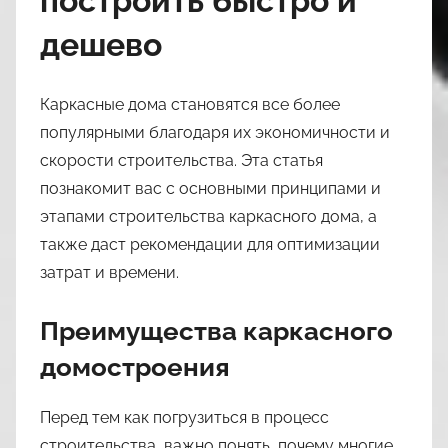
построить быстро и
n
дешево
a
s
l
Каркасные дома становятся все более
i
популярными благодаря их экономичности и
l
скорости строительства. Эта статья
3
познакомит вас с основными принципами и
9
этапами строительства каркасного дома, а
также даст рекомендации для оптимизации
затрат и времени.
Преимущества каркасного
домостроения
Перед тем как погрузиться в процесс
строительства, важно понять, почему многие