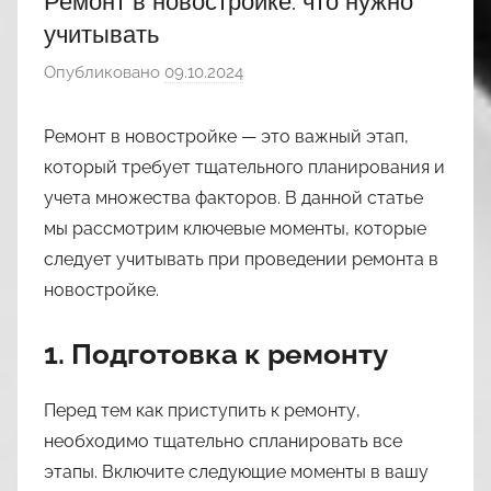
Ремонт в новостройке: что нужно
учитывать
Опубликовано
09.10.2024
а
в
т
Ремонт в новостройке — это важный этап,
о
который требует тщательного планирования и
р
учета множества факторов. В данной статье
о
мы рассмотрим ключевые моменты, которые
м
следует учитывать при проведении ремонта в
n
новостройке.
a
s
1. Подготовка к ремонту
l
i
Перед тем как приступить к ремонту,
l
необходимо тщательно спланировать все
3
этапы. Включите следующие моменты в вашу
9