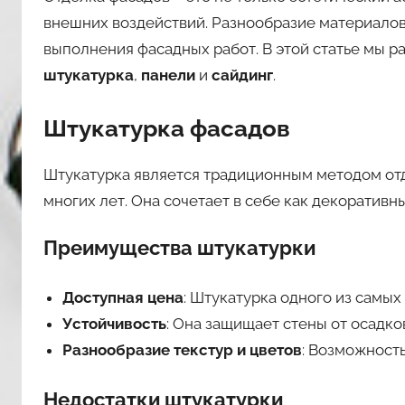
м
внешних воздействий. Разнообразие материалов
n
выполнения фасадных работ. В этой статье мы р
a
штукатурка
,
панели
и
сайдинг
.
s
l
Штукатурка фасадов
i
l
3
Штукатурка является традиционным методом отд
9
многих лет. Она сочетает в себе как декоративн
Преимущества штукатурки
Доступная цена
: Штукатурка одного из самы
Устойчивость
: Она защищает стены от осадк
Разнообразие текстур и цветов
: Возможност
Недостатки штукатурки