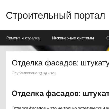
Перейти
к
Строительный портал
содержимому
Ремонт и отделка
Инженерные системы
О
Отделка фасадов: штукату
Опубликовано
13.09.2024
а
в
т
Отделка фасадов: штукат
о
р
о
Отделка фасадов – это не только эстетический а