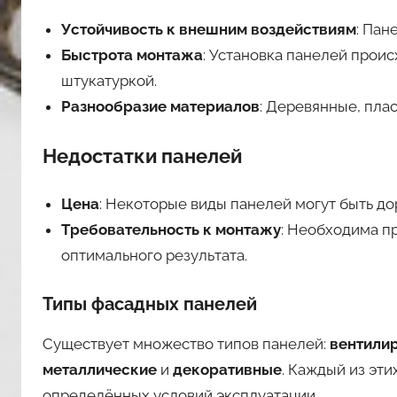
Устойчивость к внешним воздействиям
: Пан
Быстрота монтажа
: Установка панелей прои
штукатуркой.
Разнообразие материалов
: Деревянные, пла
Недостатки панелей
Цена
: Некоторые виды панелей могут быть д
Требовательность к монтажу
: Необходима п
оптимального результата.
Типы фасадных панелей
Существует множество типов панелей:
вентили
металлические
и
декоративные
. Каждый из эт
определённых условий эксплуатации.