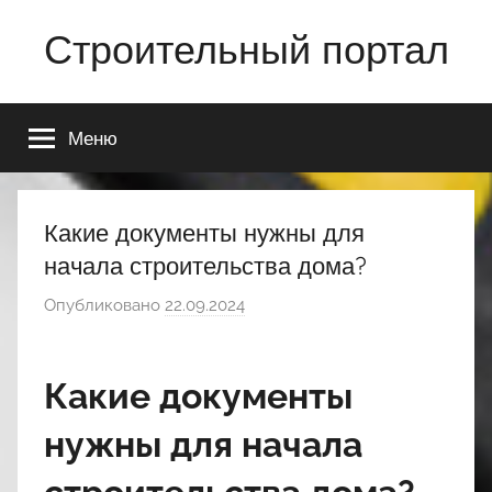
Перейти
Строительный портал
к
содержимому
Меню
Какие документы нужны для
начала строительства дома?
Опубликовано
22.09.2024
а
в
т
Какие документы
о
р
нужны для начала
о
м