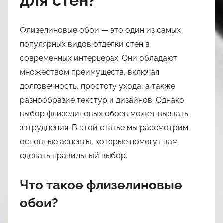
для стен?
n
a
Флизелиновые обои — это один из самых
s
популярных видов отделки стен в
l
современных интерьерах. Они обладают
i
l
множеством преимуществ, включая
3
долговечность, простоту ухода, а также
9
разнообразие текстур и дизайнов. Однако
выбор флизелиновых обоев может вызвать
затруднения. В этой статье мы рассмотрим
основные аспекты, которые помогут вам
сделать правильный выбор.
Что такое флизелиновые
обои?