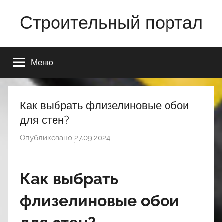
Перейти
Строительный портал
к
содержимому
Меню
Как выбрать флизелиновые обои
для стен?
Опубликовано
27.09.2024
а
в
т
Как выбрать
о
р
флизелиновые обои
о
м