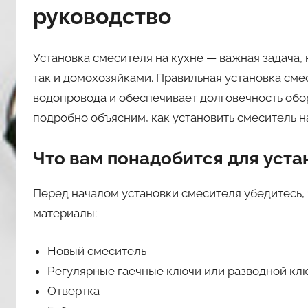
руководство
о
м
n
Установка смесителя на кухне — важная задача,
a
так и домохозяйками. Правильная установка см
s
водопровода и обеспечивает долговечность обо
l
подробно объясним, как установить смеситель н
i
l
Что вам понадобится для уст
3
9
Перед началом установки смесителя убедитесь, 
материалы:
Новый смеситель
Регулярные гаечные ключи или разводной кл
Отвертка