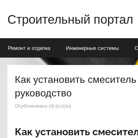
Перейти
к
Строительный портал
содержимому
Ремонт и отделка
Инженерные системы
О
Как установить смеситель
руководство
Опубликовано
06.10.2024
а
в
т
Как установить смесител
о
р