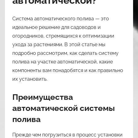
автоматической?
n
a
Система автоматического полива — это
s
идеальное решение для садоводов и
l
огородников, стремящихся к оптимизации
i
l
ухода за растениями. В этой статье мы
3
подробно рассмотрим, как сделать систему
9
полива на участке автоматической, какие
компоненты вам понадобятся и как правильно
их установить.
Преимущества
автоматической системы
полива
Прежде чем погрузиться в процесс установки