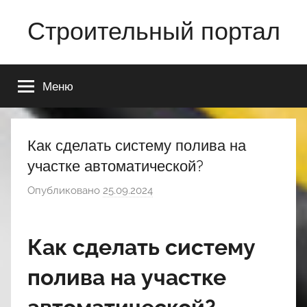
Перейти
Строительный портал
к
содержимому
Меню
Как сделать систему полива на
участке автоматической?
Опубликовано
25.09.2024
а
в
т
Как сделать систему
о
р
полива на участке
о
м