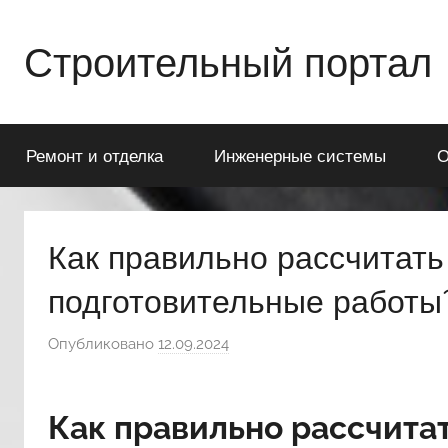
Перейти
к
Строительный портал
содержимому
Ремонт и отделка
Инженерные системы
О
Как правильно рассчитать
подготовительные работы
Опубликовано
12.09.2024
а
в
т
Как правильно рассчита
о
р