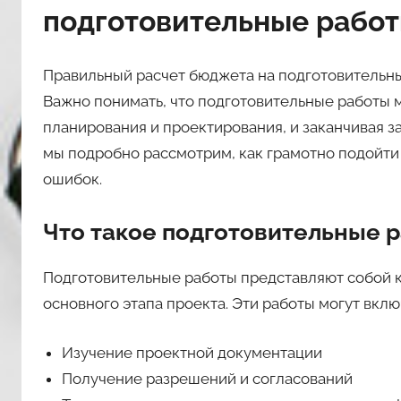
подготовительные рабо
о
м
n
Правильный расчет бюджета на подготовительн
a
Важно понимать, что подготовительные работы м
s
планирования и проектирования, и заканчивая за
l
мы подробно рассмотрим, как грамотно подойти
i
ошибок.
l
3
Что такое подготовительные 
9
Подготовительные работы представляют собой 
основного этапа проекта. Эти работы могут включ
Изучение проектной документации
Получение разрешений и согласований