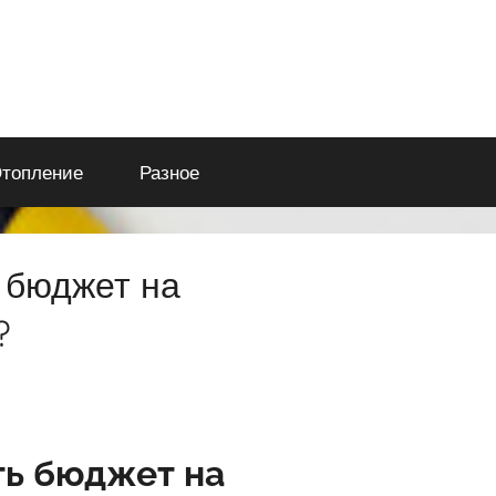
топление
Разное
 бюджет на
?
ть бюджет на