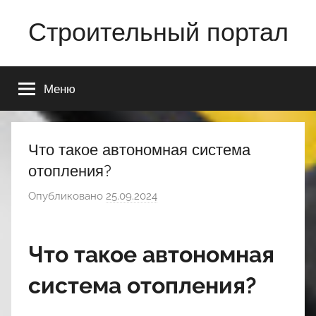
Перейти
Строительный портал
к
содержимому
Меню
Что такое автономная система
отопления?
Опубликовано
25.09.2024
а
в
т
Что такое автономная
о
р
система отопления?
о
м