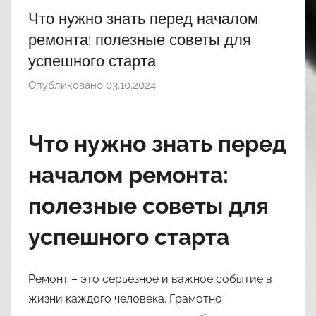
Что нужно знать перед началом
ремонта: полезные советы для
успешного старта
Опубликовано
03.10.2024
а
в
т
Что нужно знать перед
о
р
началом ремонта:
о
м
полезные советы для
n
успешного старта
a
s
l
Ремонт – это серьезное и важное событие в
i
жизни каждого человека. Грамотно
l