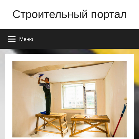
Перейти
Строительный портал
к
содержимому
Меню